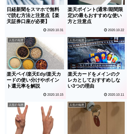
日経新聞をスマホで無料
楽天ポイント(通常/期間限
で読む方法と注意点【楽
定)の最もおすすめな使い
天証券口座が必要】
方と注意点
2020.10.31
2020.10.22
人生の知恵
人生の知恵
楽天ペイ/楽天Edy/楽天カ
楽天カードをメインのク
ードの使い分けやポイン
レカとしておすすめしな
ト還元率を解説
い3つの理由
2020.10.15
2020.10.11
人生の知恵
人生の知恵