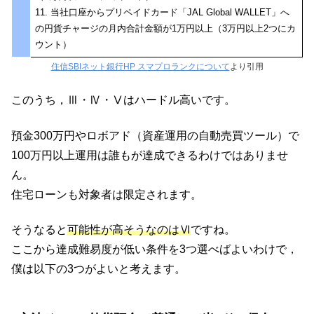
11. 当社口座からプリペイドカード「JAL Global WALLET」へ
の円貨チャージの月内合計金額が1万円以上（3万円以上2つにカ
ウント）
住信SBIネット銀行HP スマプロランクについて
より引用
このうち，Ⅲ・Ⅳ・Ⅴはハードル高いです。
預金300万円やロボアド（資産運用の自動売買ツール）で
100万円以上運用は誰もが達成できるわけではありませ
ん。
住宅ローンも対象者は限定されます。
そうなると
可能性が高そうなのはⅥ
ですね。
ここから達成難易度が低い条件を3つ選べばよいわけで，
僕は以下の3つがよいと考えます。