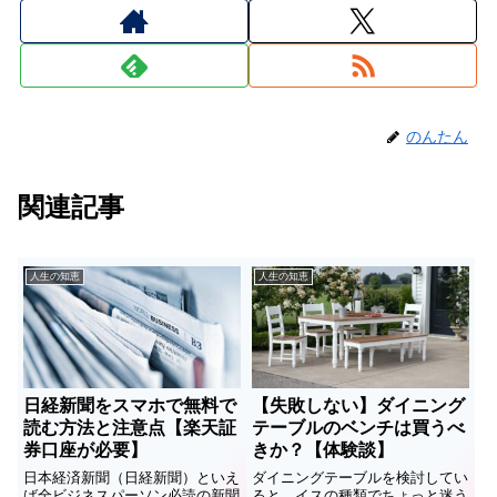
のんたん
関連記事
人生の知恵
人生の知恵
日経新聞をスマホで無料で
【失敗しない】ダイニング
読む方法と注意点【楽天証
テーブルのベンチは買うべ
券口座が必要】
きか？【体験談】
日本経済新聞（日経新聞）といえ
ダイニングテーブルを検討してい
ば全ビジネスパーソン必読の新聞
ると，イスの種類でちょっと迷う