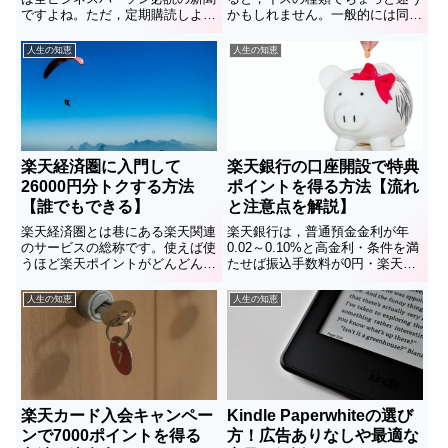
ですよね。ただ，定期購読しよう
かもしれません。一般的には同じ
とすると新聞で4,900円/月，日経
形のイスを4つとか用意すると思
電子版でも4,277円/月なので，決
いますが，ベンチという選択肢も
人生の知恵
人生の知恵
して安い金額ではありません。読
あります。「なんとなくおしゃれ
みたいけどコストはかけられない
だし興味はあるんだけど，買った
ので申し込むか迷っ...
ら長く使うことになるし...」...
楽天経済圏に入門して
楽天銀行の口座開設で特典
26000円分トクする方法
ポイントを得る方法【流れ
【誰でもできる】
と注意点を解説】
楽天経済圏とは巷にある楽天関連
楽天銀行は，普通預金金利が年
のサービスの総称です。使えば使
0.02～0.10%と高金利・条件を満
うほど楽天ポイントがどんどん貯
たせば振込手数料が0円・楽天ポ
まる仕組みになっています。僕は
イントが貯まる等，非常に使い勝
2020年7月頃に楽天カードの申し
手のよいネット銀行の一つです。
人生の知恵
人生の知恵
込みや銀行口座などの開設をしま
僕は住信SBIネット銀行のヘビー
した（入門）。それだけで26,000
ユーザーなのでこれまで使ってい
円分のポイントと現金...
ませんでしたが，楽天カ...
楽天カード入会キャンペー
Kindle Paperwhiteの選び
ンで7000ポイントを得る
方！広告ありなしや最適な