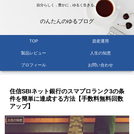
自分らしく，豊かに，ゆるく生きる。
のんたんのゆるブログ
TOP
資産運用
製品レビュー
人生の知恵
プロフィール
お問い合わせ
住信SBIネット銀行のスマプロランク3の条
件を簡単に達成する方法【手数料無料回数
アップ】
人生の知恵