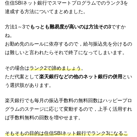
住信SBIネット銀行でスマートプログラムでのランク3を
達成する方法についてまとめました。
方法1～3で
もっとも難易度が高いのは方法その3
ですか
ね。
お勤め先のルールに依存するので，給与振込先を分けるの
は難しいと言われたらそれで終了になってしまいます。
その場合は
ランク2で諦めましょう
。
ただ代案として
楽天銀行などの他のネット銀行の併用
とい
う選択肢があります。
楽天銀行でも毎月の振込手数料の無料回数はハッピープロ
グラムのステージに応じて変動するので，上手く活用すれ
ば手数料無料の回数を増やせます。
そもそもの目的は住信SBIネット銀行でランク3になるこ