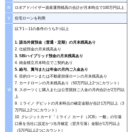
Ⅳ
ロボアドバイザー資産運用残高の合計が月末時点で100万円以上
Ⅴ
住宅ローンを利用
以下1～11の条件のうち3つ以上
1. 該当外貨預金（普通・定期）の月末残高あり
2. 仕組預金の月末残高あり
3. SBIハイブリッド預金の月末残高あり
4. 純金積立月末時点でご契約あり
5. 給与、賞与または年金の月内ご入金あり
6. 目的ローンまたは不動産担保ローンの月末残高あり
7. カードローンの月末残高あり（50万円以上2つにカウント）
Ⅵ
8. スポーツくじ購入または公営競技ご入金の月内合計が2万円以
上
9. ミライノ デビットの月末時点の確定金額が合計1万円以上（3
万円以上2つにカウント）
10. クレジットカード「ミライノ カード（JCB）一般」の引落
口座を当社に設定かつ当月確定（翌月引落）金額が1万円以上
（5万円以上2つにカウント）