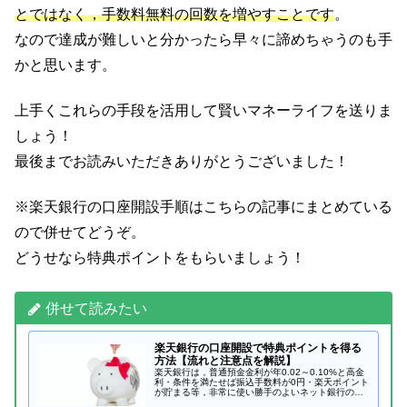
とではなく
，
手数料無料の回数を増やすことです
。
なので達成が難しいと分かったら早々に諦めちゃうのも手
かと思います。
上手くこれらの手段を活用して賢いマネーライフを送りま
しょう！
最後までお読みいただきありがとうございました！
※楽天銀行の口座開設手順はこちらの記事にまとめている
ので併せてどうぞ。
どうせなら特典ポイントをもらいましょう！
併せて読みたい
楽天銀行の口座開設で特典ポイントを得る
方法【流れと注意点を解説】
楽天銀行は，普通預金金利が年0.02～0.10%と高金
利・条件を満たせば振込手数料が0円・楽天ポイント
が貯まる等，非常に使い勝手のよいネット銀行の一
つです。僕は住信SBIネット銀行のヘビーユーザーな