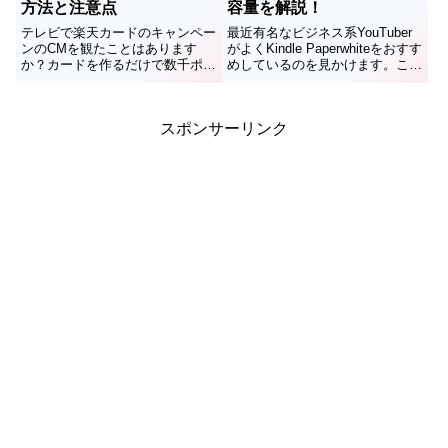
方法と注意点
容量を解説！
テレビで楽天カードのキャンペー
最近有名なビジネス系YouTuber
ンのCMを観たことはあります
がよくKindle Paperwhiteをおすす
か？カードを作るだけで数千ポイ
めしているのを見かけます。これ
ントがもらえるという，あれで
を読んでいるあなたも買おうか迷
す。最近になってようやく僕も楽
い始めているのではないでしょう
天カードを作りました。その際に
か。実は僕も少し前に購入しまし
スポンサーリンク
この入会キャンペーンを適用させ
た！いろいろ読んでいますが超快
て特典の7000ポイントをゲット
適です...
し...